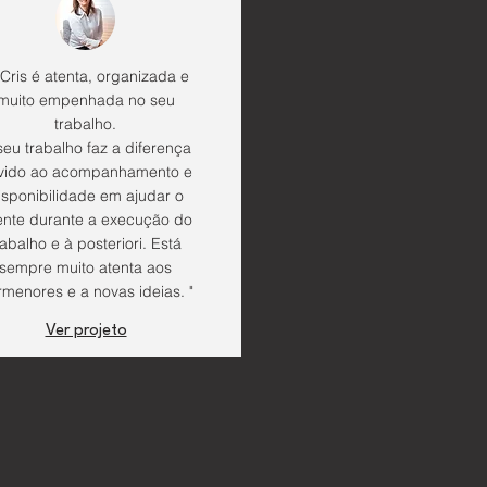
 Cris é atenta, organizada e
muito empenhada no seu
trabalho.
seu trabalho faz a diferença
vido ao acompanhamento e
isponibilidade em ajudar o
iente durante a execução do
rabalho e à posteriori. Está
sempre muito atenta aos
menores e a novas ideias. "
Ver projeto