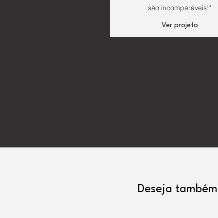
são incomparáveis!"
Ver projeto
Deseja também 