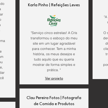
ndo
Karla Pinho | Refeições Leves
a
iar
"A
o
u
s
"Serviço cinco estrelas! A Cris
O 
transformou o esboço do meu
de
uma
site em um lugar agradável
d
para conhecer. Tem a minha
cl
ue
história, os meus desejos e
t
am
tudo aquilo que eu queria
ou
mostrar de forma simples e
por
e,
prática. "
dar
ocê
Ver projeto
Clau Pereira Fotos | Fotografa
de Comida e Produtos