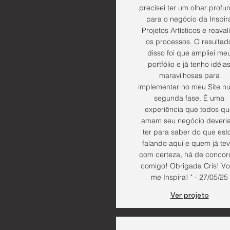
precisei ter um olhar profu
para o negócio da Inspir
Projetos Artísticos e reaval
os processos. O resultad
disso foi que ampliei me
portfólio e já tenho idéia
maravilhosas para
implementar no meu Site n
segunda fase. É uma
experiência que todos q
amam seu negócio deveri
ter para saber do que est
falando aqui e quem já tev
com certeza, há de concor
comigo! Obrigada Cris! V
me Inspira! " - 27/05/25
Ver projeto