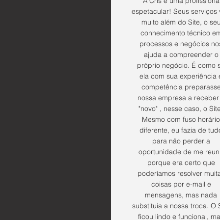
"A Cris é uma profissiona
espetacular! Seus serviços
muito além do Site, o se
conhecimento técnico e
processos e negócios no
ajuda a compreender o
próprio negócio. É como 
ela com sua experiência 
competência preparass
nossa empresa a receber
"novo" , nesse caso, o Sit
Mesmo com fuso horário
diferente, eu fazia de tud
para não perder a
oportunidade de me reun
porque era certo que
poderíamos resolver muit
coisas por e-mail e
mensagens, mas nada
substituía a nossa troca. O 
ficou lindo e funcional, m