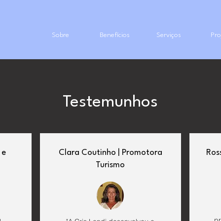
Sobre
Benefícios
Serviços
Pro
Testemunhos
 e
Clara Coutinho | Promotora
Ros
Turismo
pr