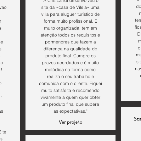
l
"A Cris Landi desenvolveu o
do
 vão
site da «casa de Vilela» uma
u
villa para aluguer turístico de
te
m
forma muito profissional. É
fic
s
muito organizada, tem em
D
atenção todos os requisitos e
m
se
pormenores que fazem a
o
e
diferença na qualidade do
mu
e
produto final. Cumpre os
si
 o
prazos acordados e é muito
na
e!
metódica na forma como
realiza o seu trabalho e
o
comunica com o cliente. Fiquei
muito satisfeita e recomendo
ir
vivamente a quem quer obter
um produto final que supera
as
as expectativas."
Sa
Ver projeto
Site
as