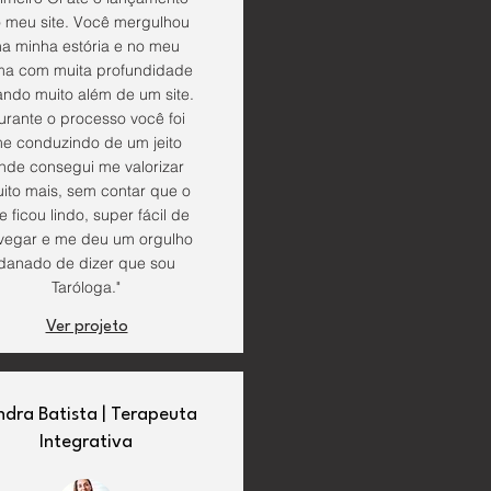
 meu site. Você mergulhou
na minha estória e no meu
ma com muita profundidade
ando muito além de um site.
urante o processo você foi
e conduzindo de um jeito
nde consegui me valorizar
ito mais, sem contar que o
te ficou lindo, super fácil de
vegar e me deu um orgulho
danado de dizer que sou
Taróloga."
Ver projeto
ndra Batista | Terapeuta
Integrativa