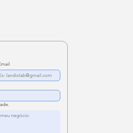
Email
dade.