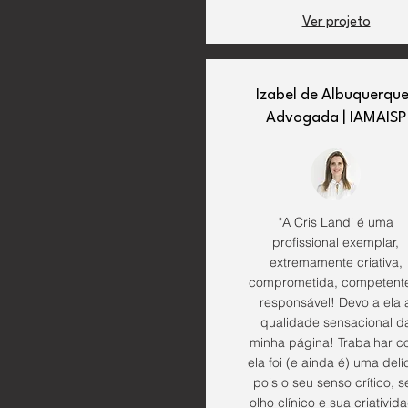
Ver projeto
Izabel de Albuquerque
Advogada | IAMAISP
"A Cris Landi é uma
profissional exemplar,
extremamente criativa,
comprometida, competent
responsável! Devo a ela 
qualidade sensacional d
minha página! Trabalhar 
ela foi (e ainda é) uma delíc
pois o seu senso crítico, s
olho clínico e sua criativid