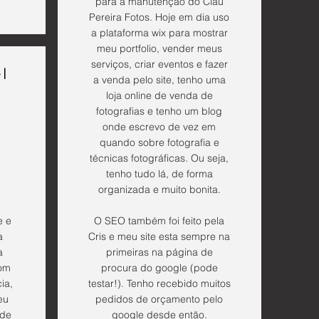
para a manutenção do Clau
Pereira Fotos. Hoje em dia uso
a plataforma wix para mostrar
meu portfolio, vender meus
serviços, criar eventos e fazer
 |
a venda pelo site, tenho uma
loja online de venda de
fotografias e tenho um blog
onde escrevo de vez em
quando sobre fotografia e
técnicas fotográficas. Ou seja,
tenho tudo lá, de forma
organizada e muito bonita.
e e
O SEO também foi feito pela
a
Cris e meu site esta sempre na
a
primeiras na página de
com
procura do google (pode
ia,
testar!). Tenho recebido muitos
eu
pedidos de orçamento pelo
ade
google desde então.