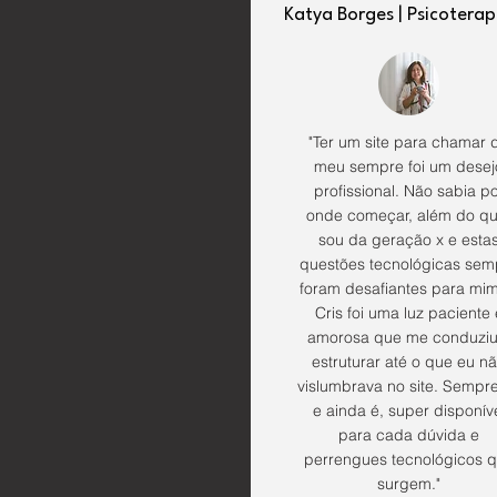
Katya Borges | Psicotera
"Ter um site para chamar 
meu sempre foi um desej
profissional. Não sabia p
onde começar, além do qu
sou da geração x e esta
questões tecnológicas sem
foram desafiantes para mim
Cris foi uma luz paciente 
amorosa que me conduziu
estruturar até o que eu n
vislumbrava no site. Sempre
e ainda é, super disponív
para cada dúvida e
perrengues tecnológicos 
surgem."