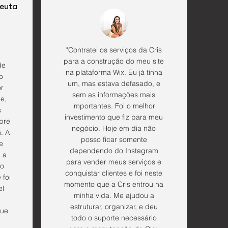
peuta
"Contratei os serviços da Cris
para a construção do meu site
de
na plataforma Wix. Eu já tinha
o
um, mas estava defasado, e
or
sem as informações mais
e,
importantes. Foi o melhor
s
investimento que fiz para meu
pre
negócio. Hoje em dia não
. A
posso ficar somente
e
dependendo do Instagram
 a
para vender meus serviços e
ão
conquistar clientes e foi neste
 foi
momento que a Cris entrou na
el
minha vida. Me ajudou a
estruturar, organizar, e deu
que
todo o suporte necessário