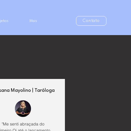
jetos
Mais
Contato
sana Mayolino | Taróloga
"Me senti abraçada do
imeiro Oi até o lançamento